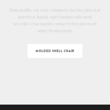
Duis mollis, est non commodo luctus, nisi erat
porttitor ligula, eget lacinia odio sem
nec elit. Cras mattis consectetur purus sit
amet fermentum.
MOLDED SHELL CHAIR